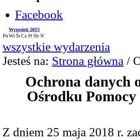
Facebook
Wrzesień
2015
Pn
Wt
Śr
Cz
Pt
Sb
N
wszystkie wydarzenia
Jesteś na:
Strona główna
/ 
Ochrona danych 
Ośrodku Pomocy S
Z dniem 25 maja 2018 r. z