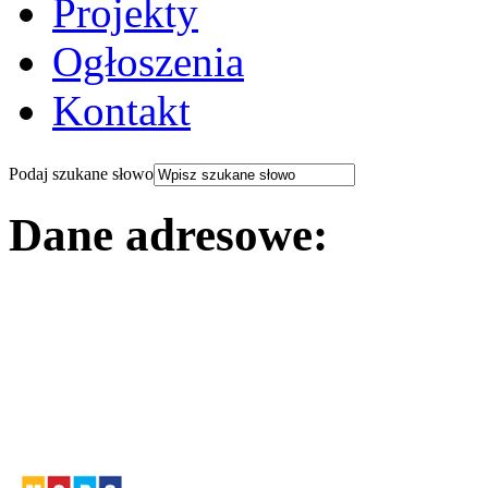
Projekty
Ogłoszenia
Kontakt
Podaj szukane słowo
Dane adresowe:
Miejski Ośrodek Pomocy
Społecznej w Czeladzi
ul. 17 Lipca 27, 41-250 Czeladź
tel. 32 265-14-42